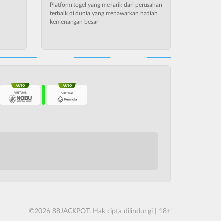
Platform togel yang menarik dari perusahan
terbaik di dunia yang menawarkan hadiah
kemenangan besar
©2026 88JACKPOT. Hak cipta dilindungi | 18+