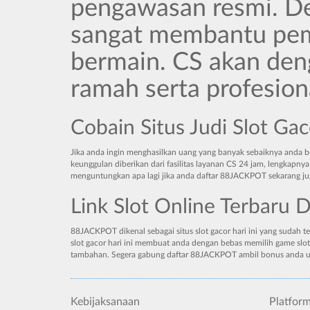
pengawasan resmi. Den
sangat membantu pema
bermain. CS akan den
ramah serta profesiona
Cobain Situs Judi Slot Ga
Jika anda ingin menghasilkan uang yang banyak sebaiknya anda b
keunggulan diberikan dari fasilitas layanan CS 24 jam, lengkapnya
menguntungkan apa lagi jika anda daftar 88JACKPOT sekarang jug
Link Slot Online Terbaru
88JACKPOT dikenal sebagai situs slot gacor hari ini yang sudah
slot gacor hari ini membuat anda dengan bebas memilih game slot g
tambahan. Segera gabung daftar 88JACKPOT ambil bonus anda 
Kebijaksanaan
Platfor