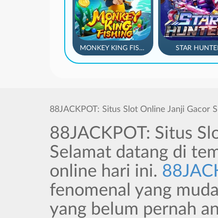
MONKEY KING FISHING
STAR HUNTE
88JACKPOT: Situs Slot Online Janji Gacor 
88JACKPOT: Situs Slo
Selamat datang di tem
online hari ini.
88JAC
fenomenal yang mudah
yang belum pernah an