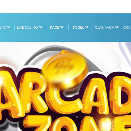
OTS
LIVE CASINO
RACE
TOGEL
OLAHRAGA
CRA