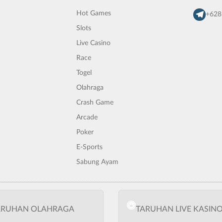
Hot Games
+628
Slots
Live Casino
Race
Togel
Olahraga
Crash Game
Arcade
Poker
E-Sports
Sabung Ayam
ARUHAN OLAHRAGA
TARUHAN LIVE KASIN