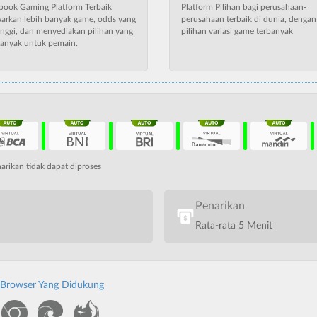
book Gaming Platform Terbaik
Platform Pilihan bagi perusahaan-
rkan lebih banyak game, odds yang
perusahaan terbaik di dunia, dengan
tinggi, dan menyediakan pilihan yang
pilihan variasi game terbanyak
banyak untuk pemain.
arikan tidak dapat diproses
Penarikan
Rata-rata 5 Menit
Browser Yang Didukung