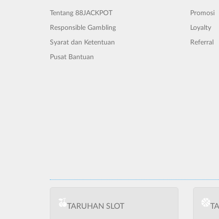
Tentang 88JACKPOT
Promosi
Responsible Gambling
Loyalty
Syarat dan Ketentuan
Referral
Pusat Bantuan
TARUHAN SLOT
T