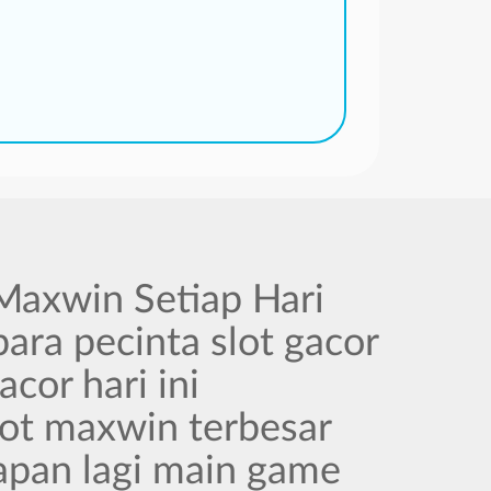
Maxwin Setiap Hari
ara pecinta slot gacor
cor hari ini
ot maxwin terbesar
apan lagi main game