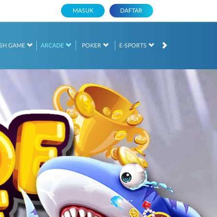
MASUK
DAFTAR
SH GAME
ARCADE
POKER
E-SPORTS
SABUNG AYAM