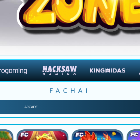
FACHAI
ARCADE