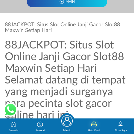
MAIN
88JACKPOT: Situs Slot Online Janji Gacor Slot88
Maxwin Setiap Hari
88JACKPOT: Situs Slot
Online Janji Gacor Slot88
Maxwin Setiap Hari
Selamat datang di tempat
yang menjadi surganya
para pecinta slot gacor
online hari ini.
88JACKPOT
merupakan
Beranda
Promosi
Masuk
Hub. Kami
Akun Saya