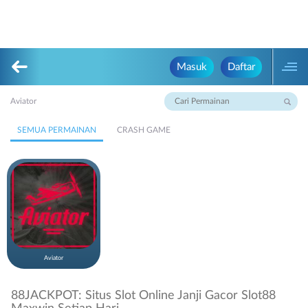
Masuk
Daftar
Aviator
SEMUA PERMAINAN
CRASH GAME
Aviator
88JACKPOT: Situs Slot Online Janji Gacor Slot88