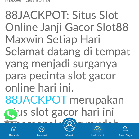
Maxwin Setiap Hari
88JACKPOT: Situs Slot
Online Janji Gacor Slot88
Maxwin Setiap Hari
Selamat datang di tempat
yang menjadi surganya
para pecinta slot gacor
online hari ini.
88JACKPOT
merupakan
situs slot gacor hari ini
fenomenal yang mudah
sekali untuk menang
Beranda
Promosi
Masuk
Hub. Kami
Akun Saya