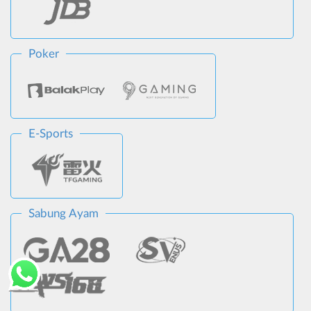
Poker
E-Sports
Sabung Ayam