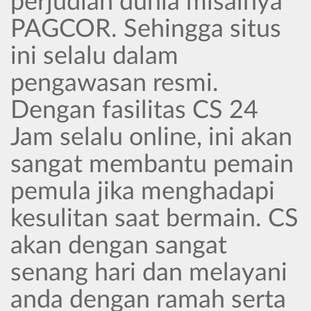
perjudian dunia misalnya
PAGCOR. Sehingga situs
ini selalu dalam
pengawasan resmi.
Dengan fasilitas CS 24
Jam selalu online, ini akan
sangat membantu pemain
pemula jika menghadapi
kesulitan saat bermain. CS
akan dengan sangat
senang hari dan melayani
anda dengan ramah serta