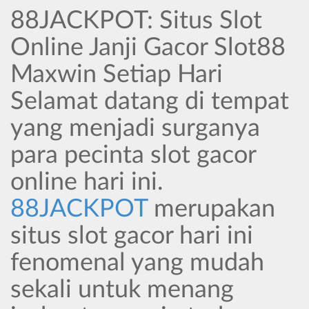
88JACKPOT: Situs Slot
Online Janji Gacor Slot88
Maxwin Setiap Hari
Selamat datang di tempat
yang menjadi surganya
para pecinta slot gacor
online hari ini.
88JACKPOT
merupakan
situs slot gacor hari ini
fenomenal yang mudah
sekali untuk menang