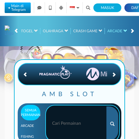
Main di
MASUK
DAF
Telegram
RACE
TOGEL
OLAHRAGA
CRASH GAME
ARCADE
PO
AMB SLOT
SEMUA
PERMAINAN
ARCADE
FISHING