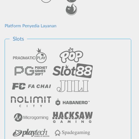
Platform Penyedia Layanan
Slots