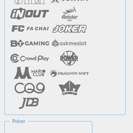
Poker