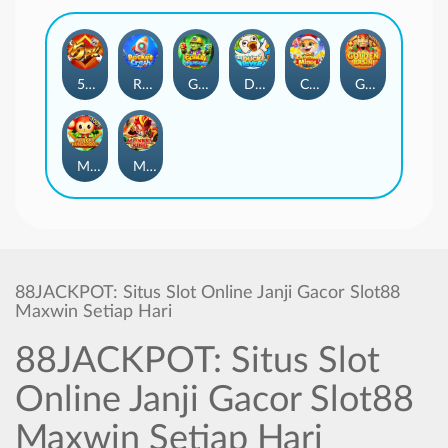
5PK
Rocket Crash
Goblin Treasure
Duck River
Christmas Mines
GOLDEN BASIN
Monkey Thunderbolt
Monkey King
88JACKPOT: Situs Slot Online Janji Gacor Slot88
Maxwin Setiap Hari
88JACKPOT: Situs Slot
Online Janji Gacor Slot88
Maxwin Setiap Hari