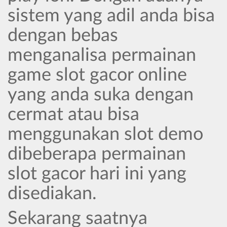
sistem yang adil anda bisa
dengan bebas
menganalisa permainan
game slot gacor online
yang anda suka dengan
cermat atau bisa
menggunakan slot demo
dibeberapa permainan
slot gacor hari ini yang
disediakan.
Sekarang saatnya