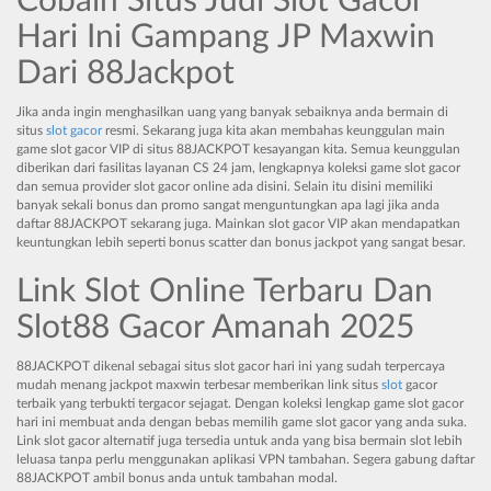
Cobain Situs Judi Slot Gacor
Hari Ini Gampang JP Maxwin
Dari 88Jackpot
Jika anda ingin menghasilkan uang yang banyak sebaiknya anda bermain di
situs
slot gacor
resmi. Sekarang juga kita akan membahas keunggulan main
game slot gacor VIP di situs 88JACKPOT kesayangan kita. Semua keunggulan
diberikan dari fasilitas layanan CS 24 jam, lengkapnya koleksi game slot gacor
dan semua provider slot gacor online ada disini. Selain itu disini memiliki
banyak sekali bonus dan promo sangat menguntungkan apa lagi jika anda
daftar 88JACKPOT sekarang juga. Mainkan slot gacor VIP akan mendapatkan
keuntungkan lebih seperti bonus scatter dan bonus jackpot yang sangat besar.
Link Slot Online Terbaru Dan
Slot88 Gacor Amanah 2025
88JACKPOT dikenal sebagai situs slot gacor hari ini yang sudah terpercaya
mudah menang jackpot maxwin terbesar memberikan link situs
slot
gacor
terbaik yang terbukti tergacor sejagat. Dengan koleksi lengkap game slot gacor
hari ini membuat anda dengan bebas memilih game slot gacor yang anda suka.
Link slot gacor alternatif juga tersedia untuk anda yang bisa bermain slot lebih
leluasa tanpa perlu menggunakan aplikasi VPN tambahan. Segera gabung daftar
88JACKPOT ambil bonus anda untuk tambahan modal.