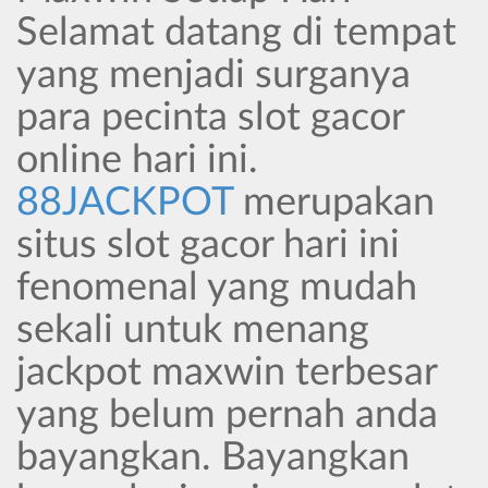
Selamat datang di tempat
yang menjadi surganya
para pecinta slot gacor
online hari ini.
88JACKPOT
merupakan
situs slot gacor hari ini
fenomenal yang mudah
sekali untuk menang
jackpot maxwin terbesar
yang belum pernah anda
bayangkan. Bayangkan