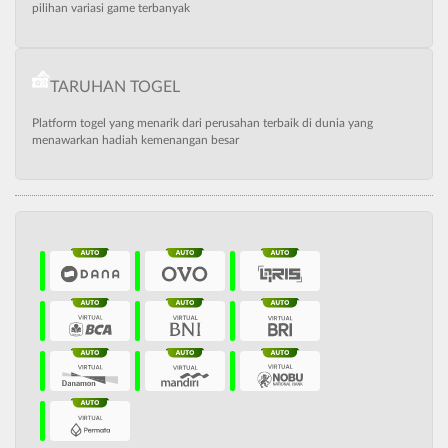
pilihan variasi game terbanyak
TARUHAN TOGEL
Platform togel yang menarik dari perusahan terbaik di dunia yang
menawarkan hadiah kemenangan besar