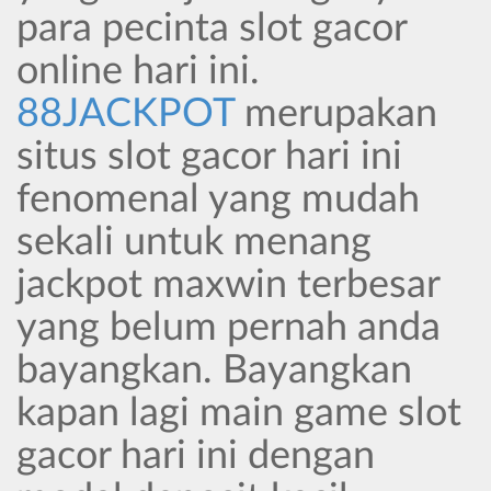
para pecinta slot gacor
online hari ini.
88JACKPOT
merupakan
situs slot gacor hari ini
fenomenal yang mudah
sekali untuk menang
jackpot maxwin terbesar
yang belum pernah anda
bayangkan. Bayangkan
kapan lagi main game slot
gacor hari ini dengan