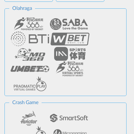
Olahraga
Crash Game