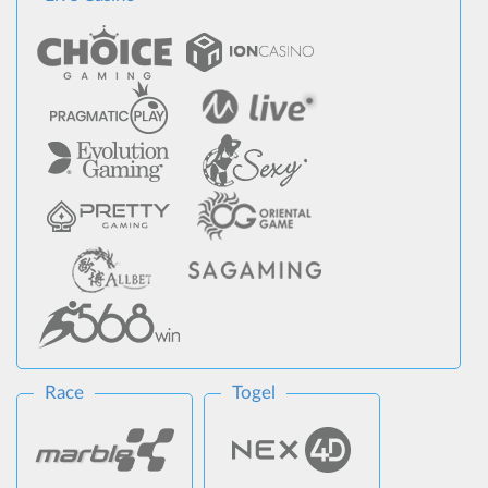
Race
Togel