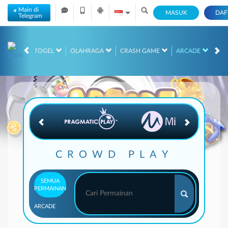
Main di
MASUK
DAF
Telegram
RACE
TOGEL
OLAHRAGA
CRASH GAME
ARCADE
PO
CROWD PLAY
SEMUA
PERMAINAN
ARCADE