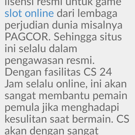
lisensi resmi untuk game
slot online
dari lembaga
perjudian dunia misalnya
PAGCOR. Sehingga situs
ini selalu dalam
pengawasan resmi.
Dengan fasilitas CS 24
Jam selalu online, ini akan
sangat membantu pemain
pemula jika menghadapi
kesulitan saat bermain. CS
akan dengan sangat