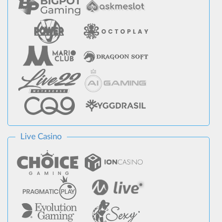
Live Casino