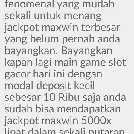
fenomenal yang mudah
sekali untuk menang
jackpot maxwin terbesar
yang belum pernah anda
bayangkan. Bayangkan
kapan lagi main game slot
gacor hari ini dengan
modal deposit kecil
sebesar 10 Ribu saja anda
sudah bisa mendapatkan
jackpot maxwin 5000x
lipat dalam sekali putaran.