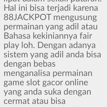
Hal ini bisa terjadi karena
88JACKPOT mengusung
permainan yang adil atau
Bahasa kekiniannya fair
play loh. Dengan adanya
sistem yang adil anda bisa
dengan bebas
menganalisa permainan
game slot gacor online
yang anda suka dengan
cermat atau bisa