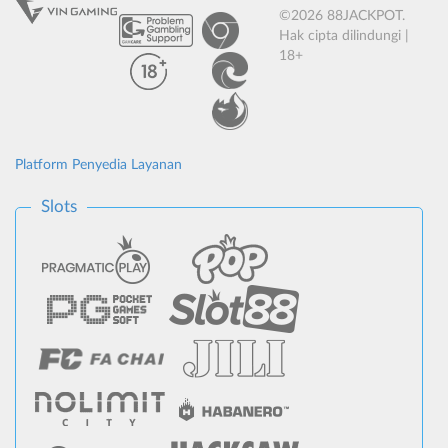
©2026 88JACKPOT.
Hak cipta dilindungi |
18+
Platform Penyedia Layanan
Slots