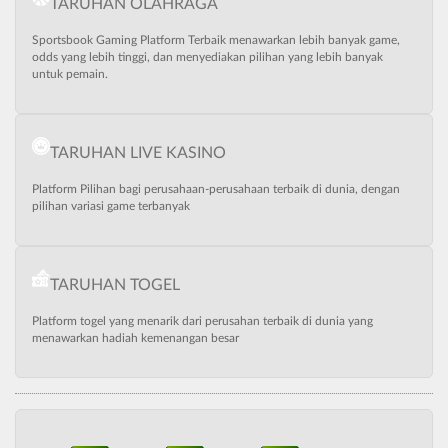
TARUHAN OLAHRAGA
Sportsbook Gaming Platform Terbaik menawarkan lebih banyak game,
odds yang lebih tinggi, dan menyediakan pilihan yang lebih banyak
untuk pemain.
TARUHAN LIVE KASINO
Platform Pilihan bagi perusahaan-perusahaan terbaik di dunia, dengan
pilihan variasi game terbanyak
TARUHAN TOGEL
Platform togel yang menarik dari perusahan terbaik di dunia yang
menawarkan hadiah kemenangan besar