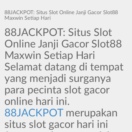
88JACKPOT: Situs Slot Online Janji Gacor Slot88
Maxwin Setiap Hari
88JACKPOT: Situs Slot
Online Janji Gacor Slot88
Maxwin Setiap Hari
Selamat datang di tempat
yang menjadi surganya
para pecinta slot gacor
online hari ini.
88JACKPOT
merupakan
situs slot gacor hari ini