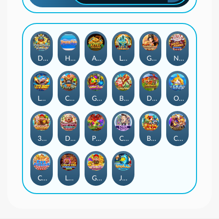
Dragon Palace Fishing
Happy Fish
Aztec Treasure
Let's Enhance
Goddess or Crash
Ninja Fishing
Let's Shoot
Crazy Orb
Golden Zuma
Big Hammer
Dino Hunter
Ocean Lord
3 Gods Fishing
Dessert Party
Plants vs. Dinos
Crazy Bartender
Bingo Fishing
Conqueror's Treasure
Cat Fishing
Lion's Orb
Gods Slash Fish
Jump & Jump