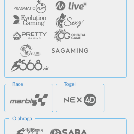
Race
Togel
Olahraga