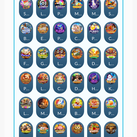
Sweet Scratch
Limbo Rainbow
Plinko Rainbow
Mines
Maze Classic
Sky Mission
Bricks Battle
Egypt Gem Scratch
Plinko Neon
Cookie Fiesta
Plinko Classic
Chili Fiesta
Forest Tea Party
Golden Clover
Lucky Drop: Coco 2
Gold Rush: Wild Dig
Dragon Tower
Lucky Drop-Coco
Plinko Gold Rush
Lucky Drop-GongXiFaChai
Cave Bingo
Diamonds
Hilo Neon
Keno
Lucky Drop-Olympus
Mines Raider
Multi Hilo
Bunny Run
Mines Cookie
Paradise Hilo