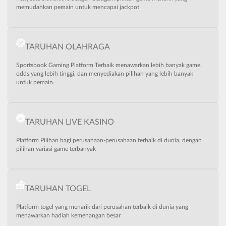
memudahkan pemain untuk mencapai jackpot
TARUHAN OLAHRAGA
Sportsbook Gaming Platform Terbaik menawarkan lebih banyak game,
odds yang lebih tinggi, dan menyediakan pilihan yang lebih banyak
untuk pemain.
TARUHAN LIVE KASINO
Platform Pilihan bagi perusahaan-perusahaan terbaik di dunia, dengan
pilihan variasi game terbanyak
TARUHAN TOGEL
Platform togel yang menarik dari perusahan terbaik di dunia yang
menawarkan hadiah kemenangan besar