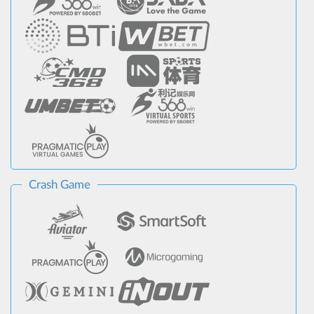
Crash Game