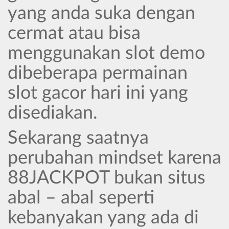
yang anda suka dengan
cermat atau bisa
menggunakan slot demo
dibeberapa permainan
slot gacor hari ini yang
disediakan.
Sekarang saatnya
perubahan mindset karena
88JACKPOT bukan situs
abal – abal seperti
kebanyakan yang ada di