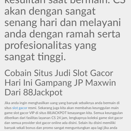
akan dengan sangat
senang hari dan melayani
anda dengan ramah serta
profesionalitas yang
sangat tinggi.
Cobain Situs Judi Slot Gacor
Hari Ini Gampang JP Maxwin
Dari 88Jackpot
Jika anda ingin menghasilkan uang yang banyak sebaiknya anda bermain di
situs
slot gacor
resmi. Sekarang juga kita akan membahas keunggulan main
game slot gacor VIP di situs 88JACKPOT kesayangan kita. Semua keunggulan
diberikan dari fasilitas layanan CS 24 jam, lengkapnya koleksi game slot gacor
dan semua provider slot gacor online ada disini. Selain itu disini memiliki
banyak sekali bonus dan promo sangat menguntungkan apa lagi jika anda