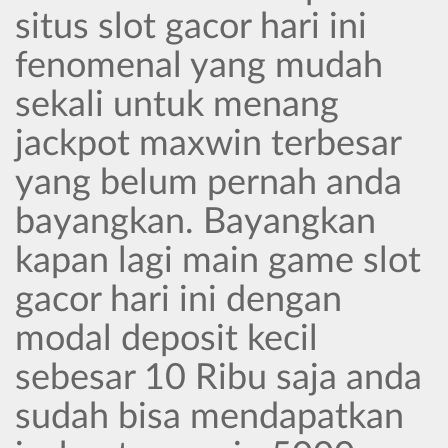
situs slot gacor hari ini
fenomenal yang mudah
sekali untuk menang
jackpot maxwin terbesar
yang belum pernah anda
bayangkan. Bayangkan
kapan lagi main game slot
gacor hari ini dengan
modal deposit kecil
sebesar 10 Ribu saja anda
sudah bisa mendapatkan