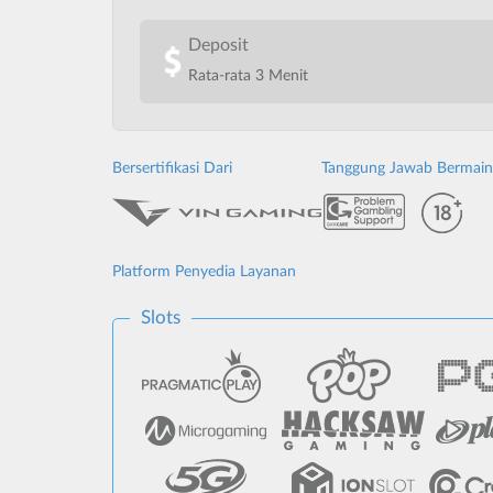
Deposit
Rata-rata 3 Menit
Bersertifikasi Dari
Tanggung Jawab Bermain
Platform Penyedia Layanan
Slots