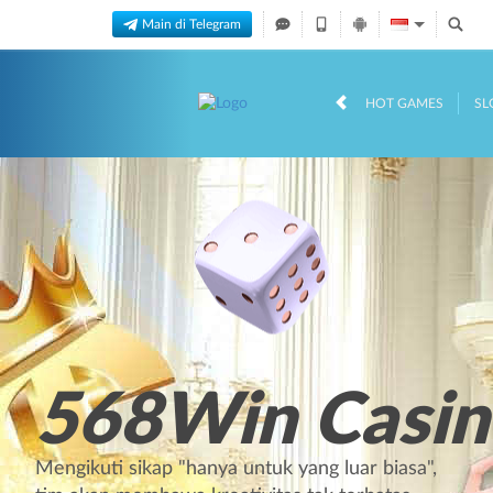
Main di Telegram
HOT GAMES
SL
568Win Casin
Mengikuti sikap "hanya untuk yang luar biasa",