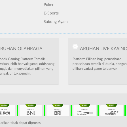
Poker
E-Sports
Sabung Ayam
ARUHAN OLAHRAGA
TARUHAN LIVE KASIN
book Gaming Platform Terbaik
Platform Pilihan bagi perusahaan-
rkan lebih banyak game, odds yang
perusahaan terbaik di dunia, dengan
tinggi, dan menyediakan pilihan yang
pilihan variasi game terbanyak
banyak untuk pemain.
arikan tidak dapat diproses