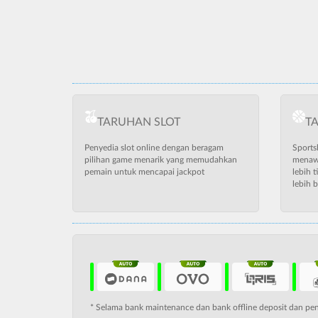
TARUHAN SLOT
T
Penyedia slot online dengan beragam
Sports
pilihan game menarik yang memudahkan
menawa
pemain untuk mencapai jackpot
lebih 
lebih 
* Selama bank maintenance dan bank offline deposit dan pen