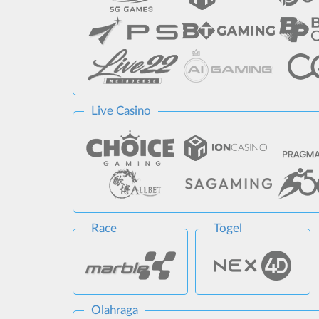
Live Casino
Race
Togel
Olahraga