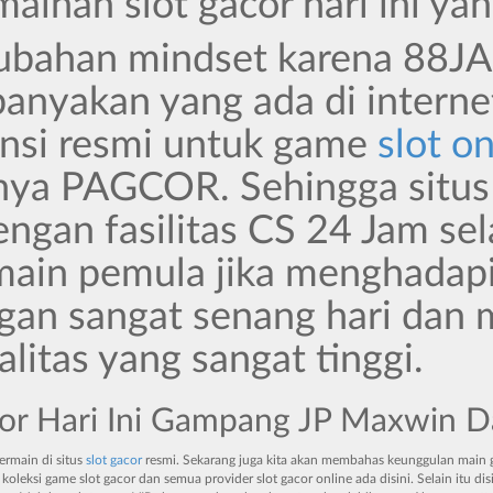
inan slot gacor hari ini yan
rubahan mindset karena 88J
banyakan yang ada di internet
sensi resmi untuk game
slot on
nya PAGCOR. Sehingga situs 
gan fasilitas CS 24 Jam sela
in pemula jika menghadapi 
gan sangat senang hari dan 
litas yang sangat tinggi.
cor Hari Ini Gampang JP Maxwin D
ermain di situs
slot gacor
resmi. Sekarang juga kita akan membahas keunggulan main 
 koleksi game slot gacor dan semua provider slot gacor online ada disini. Selain itu d