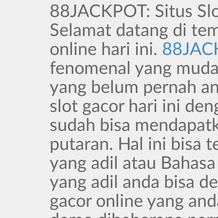
88JACKPOT: Situs Slo
Selamat datang di tem
online hari ini.
88JAC
fenomenal yang mudah
yang belum pernah an
slot gacor hari ini de
sudah bisa mendapatk
putaran. Hal ini bis
yang adil atau Bahasa
yang adil anda bisa 
gacor online yang an