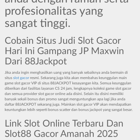
profesionalitas yang
sangat tinggi.
Cobain Situs Judi Slot Gacor
Hari Ini Gampang JP Maxwin
Dari 88Jackpot
Jika anda ingin menghasilkan uang yang banyak sebaiknya anda bermain di
situs
slot gacor
resmi. Sekarang juga kita akan membahas keunggulan main
game slot gacor VIP di situs 88JACKPOT kesayangan kita. Semua keunggulan
diberikan dari fasilitas layanan CS 24 jam, lengkapnya koleksi game slot gacor
dan semua provider slot gacor online ada disini. Selain itu disini memiliki
banyak sekali bonus dan promo sangat menguntungkan apa lagi jika anda
daftar 88JACKPOT sekarang juga. Mainkan slot gacor VIP akan mendapatkan
keuntungkan lebih seperti bonus scatter dan bonus jackpot yang sangat besar.
Link Slot Online Terbaru Dan
Slot88 Gacor Amanah 2025