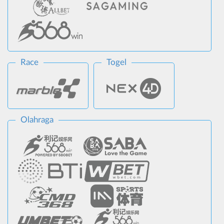
Race
Togel
Olahraga