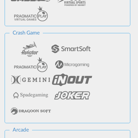
Crash Game
Arcade