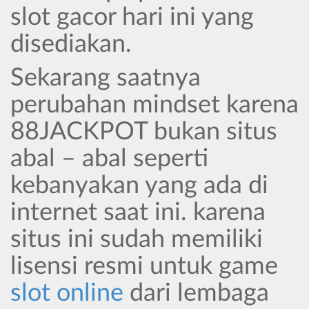
slot gacor hari ini yang
disediakan.
Sekarang saatnya
perubahan mindset karena
88JACKPOT bukan situs
abal – abal seperti
kebanyakan yang ada di
internet saat ini. karena
situs ini sudah memiliki
lisensi resmi untuk game
slot online
dari lembaga