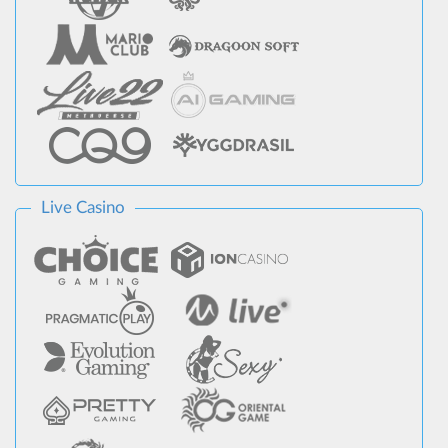
Live Casino