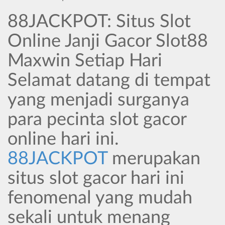
88JACKPOT: Situs Slot
Online Janji Gacor Slot88
Maxwin Setiap Hari
Selamat datang di tempat
yang menjadi surganya
para pecinta slot gacor
online hari ini.
88JACKPOT
merupakan
situs slot gacor hari ini
fenomenal yang mudah
sekali untuk menang