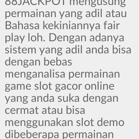
88JACKPOT mengusung
permainan yang adil atau
Bahasa kekiniannya fair
play loh. Dengan adanya
sistem yang adil anda bisa
dengan bebas
menganalisa permainan
game slot gacor online
yang anda suka dengan
cermat atau bisa
menggunakan slot demo
dibeberapa permainan