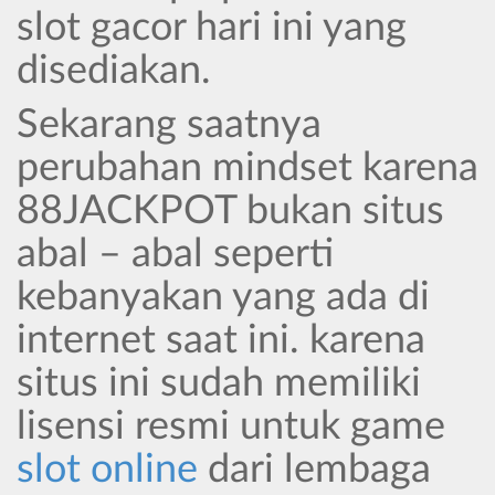
slot gacor hari ini yang
disediakan.
Sekarang saatnya
perubahan mindset karena
88JACKPOT bukan situs
abal – abal seperti
kebanyakan yang ada di
internet saat ini. karena
situs ini sudah memiliki
lisensi resmi untuk game
slot online
dari lembaga