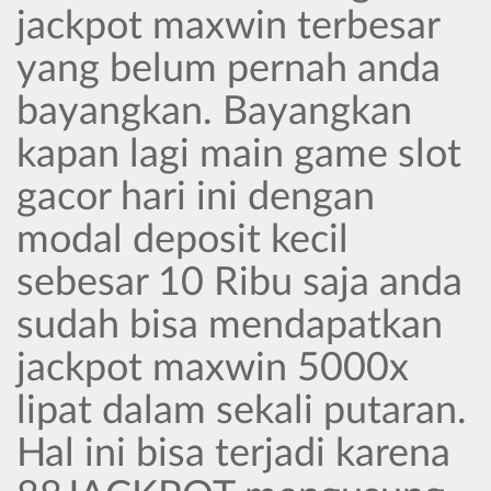
jackpot maxwin terbesar
yang belum pernah anda
bayangkan. Bayangkan
kapan lagi main game slot
gacor hari ini dengan
modal deposit kecil
sebesar 10 Ribu saja anda
sudah bisa mendapatkan
jackpot maxwin 5000x
lipat dalam sekali putaran.
Hal ini bisa terjadi karena