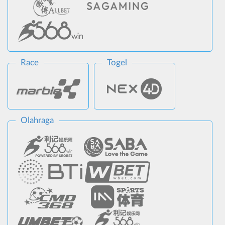
Race
Togel
Olahraga