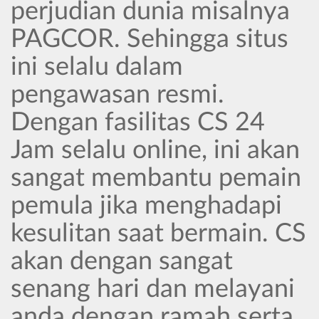
perjudian dunia misalnya
PAGCOR. Sehingga situs
ini selalu dalam
pengawasan resmi.
Dengan fasilitas CS 24
Jam selalu online, ini akan
sangat membantu pemain
pemula jika menghadapi
kesulitan saat bermain. CS
akan dengan sangat
senang hari dan melayani
anda dengan ramah serta