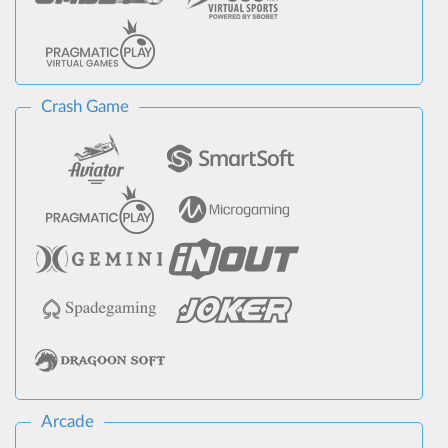
Crash Game
Arcade