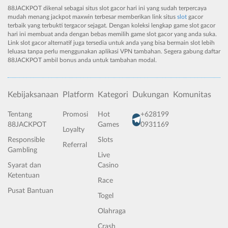
88JACKPOT dikenal sebagai situs slot gacor hari ini yang sudah terpercaya
mudah menang jackpot maxwin terbesar memberikan link situs
slot
gacor
terbaik yang terbukti tergacor sejagat. Dengan koleksi lengkap game slot gacor
hari ini membuat anda dengan bebas memilih game slot gacor yang anda suka.
Link slot gacor alternatif juga tersedia untuk anda yang bisa bermain slot lebih
leluasa tanpa perlu menggunakan aplikasi VPN tambahan. Segera gabung daftar
88JACKPOT ambil bonus anda untuk tambahan modal.
Kebijaksanaan
Platform
Kategori
Dukungan
Komunitas
Tentang
Promosi
Hot
+628199
88JACKPOT
Games
0931169
Loyalty
Responsible
Slots
Referral
Gambling
Live
Syarat dan
Casino
Ketentuan
Race
Pusat Bantuan
Togel
Olahraga
Crash