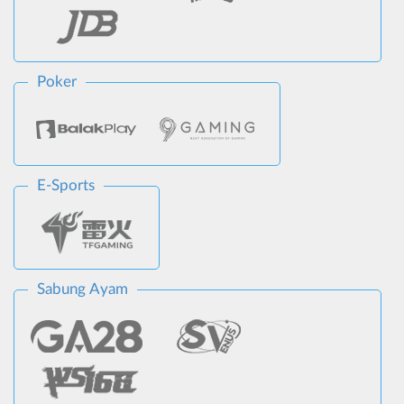
Poker
E-Sports
Sabung Ayam