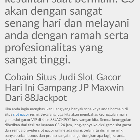
akan dengan sangat
senang hari dan melayani
anda dengan ramah serta
profesionalitas yang
sangat tinggi.
Cobain Situs Judi Slot Gacor
Hari Ini Gampang JP Maxwin
Dari 88Jackpot
Jika anda ingin menghasilkan uang yang banyak sebaiknya anda bermain di
situs
slot gacor
resmi. Sekarang juga kita akan membahas keunggulan main
game slot gacor VIP di situs 88JACKPOT kesayangan kita. Semua keunggulan
diberikan dari fasilitas layanan CS 24 jam, lengkapnya koleksi game slot gacor
dan semua provider slot gacor online ada disini. Selain itu disini memiliki
banyak sekali bonus dan promo sangat menguntungkan apa lagi jika anda