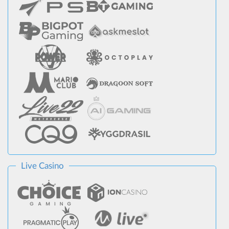
Live Casino