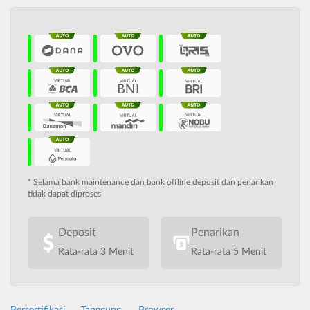
* Selama bank maintenance dan bank offline deposit dan penarikan
tidak dapat diproses
Deposit
Penarikan
Rata-rata 3 Menit
Rata-rata 5 Menit
Bersertifikasi
Tanggung
Browser