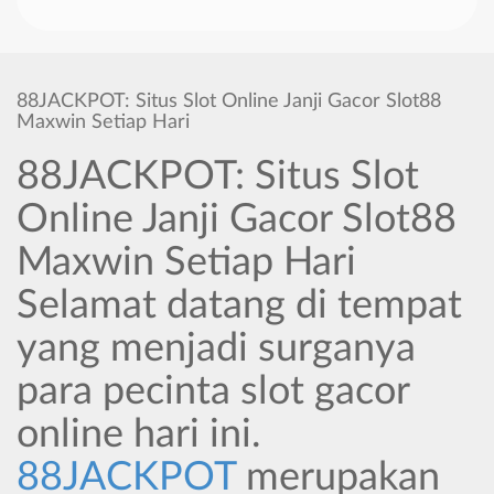
88JACKPOT: Situs Slot Online Janji Gacor Slot88
Maxwin Setiap Hari
88JACKPOT: Situs Slot
Online Janji Gacor Slot88
Maxwin Setiap Hari
Selamat datang di tempat
yang menjadi surganya
para pecinta slot gacor
online hari ini.
88JACKPOT
merupakan