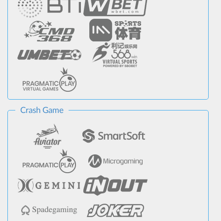
Crash Game