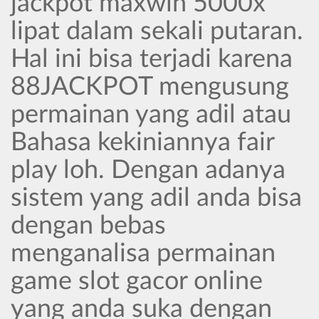
jackpot maxwin 5000x
lipat dalam sekali putaran.
Hal ini bisa terjadi karena
88JACKPOT mengusung
permainan yang adil atau
Bahasa kekiniannya fair
play loh. Dengan adanya
sistem yang adil anda bisa
dengan bebas
menganalisa permainan
game slot gacor online
yang anda suka dengan