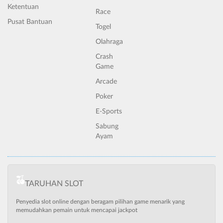
Ketentuan
Race
Pusat Bantuan
Togel
Olahraga
Crash
Game
Arcade
Poker
E-Sports
Sabung
Ayam
TARUHAN SLOT
Penyedia slot online dengan beragam pilihan game menarik yang
memudahkan pemain untuk mencapai jackpot