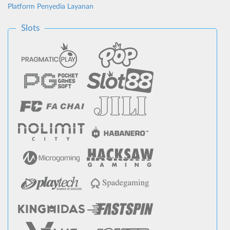
Platform Penyedia Layanan
Slots