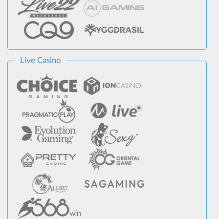
Live Casino