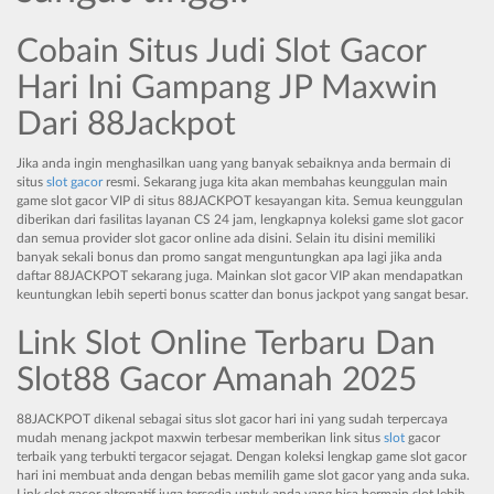
Cobain Situs Judi Slot Gacor
Hari Ini Gampang JP Maxwin
Dari 88Jackpot
Jika anda ingin menghasilkan uang yang banyak sebaiknya anda bermain di
situs
slot gacor
resmi. Sekarang juga kita akan membahas keunggulan main
game slot gacor VIP di situs 88JACKPOT kesayangan kita. Semua keunggulan
diberikan dari fasilitas layanan CS 24 jam, lengkapnya koleksi game slot gacor
dan semua provider slot gacor online ada disini. Selain itu disini memiliki
banyak sekali bonus dan promo sangat menguntungkan apa lagi jika anda
daftar 88JACKPOT sekarang juga. Mainkan slot gacor VIP akan mendapatkan
keuntungkan lebih seperti bonus scatter dan bonus jackpot yang sangat besar.
Link Slot Online Terbaru Dan
Slot88 Gacor Amanah 2025
88JACKPOT dikenal sebagai situs slot gacor hari ini yang sudah terpercaya
mudah menang jackpot maxwin terbesar memberikan link situs
slot
gacor
terbaik yang terbukti tergacor sejagat. Dengan koleksi lengkap game slot gacor
hari ini membuat anda dengan bebas memilih game slot gacor yang anda suka.