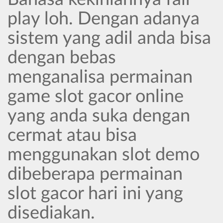
play loh. Dengan adanya
sistem yang adil anda bisa
dengan bebas
menganalisa permainan
game slot gacor online
yang anda suka dengan
cermat atau bisa
menggunakan slot demo
dibeberapa permainan
slot gacor hari ini yang
disediakan.