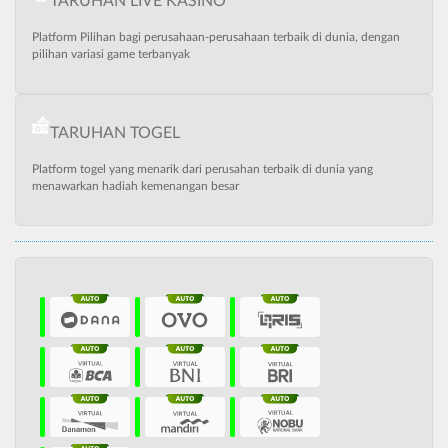
TARUHAN LIVE KASINO
Platform Pilihan bagi perusahaan-perusahaan terbaik di dunia, dengan
pilihan variasi game terbanyak
TARUHAN TOGEL
Platform togel yang menarik dari perusahan terbaik di dunia yang
menawarkan hadiah kemenangan besar