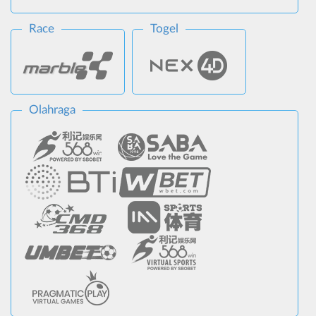
Race
Togel
Olahraga