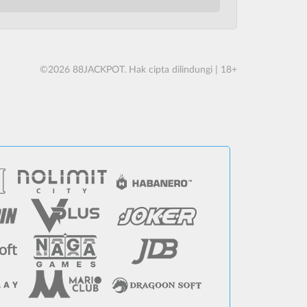
©2026 88JACKPOT. Hak cipta dilindungi | 18+