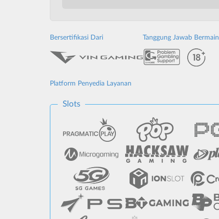
Bersertifikasi Dari
Tanggung Jawab Bermain
Platform Penyedia Layanan
Slots