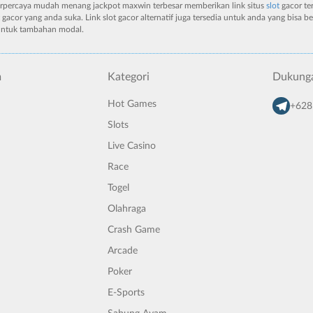
 terpercaya mudah menang jackpot maxwin terbesar memberikan link situs
slot
gacor ter
acor yang anda suka. Link slot gacor alternatif juga tersedia untuk anda yang bisa b
untuk tambahan modal.
m
Kategori
Dukung
Hot Games
+628
Slots
Live Casino
Race
Togel
Olahraga
Crash Game
Arcade
Poker
E-Sports