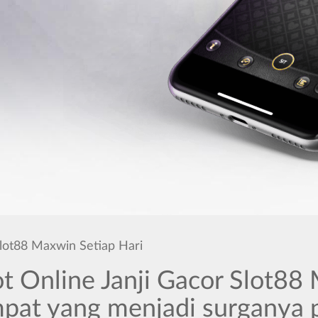
Slot88 Maxwin Setiap Hari
t Online Janji Gacor Slot88 
pat yang menjadi surganya p