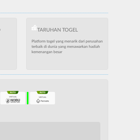
O
TARUHAN TOGEL
Platform togel yang menarik dari perusahan
terbaik di dunia yang menawarkan hadiah
kemenangan besar