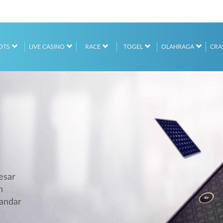
OTS
LIVE CASINO
RACE
TOGEL
OLAHRAGA
CRA
esar
n
bandar