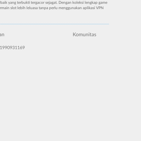
baik yang terbukti tergacor sejagat. Dengan koleksi lengkap game
ermain slot lebih leluasa tanpa perlu menggunakan aplikasi VPN
an
Komunitas
1990931169