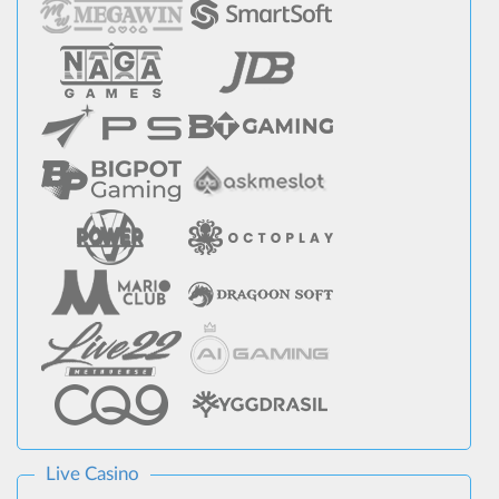
Live Casino