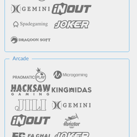
Arcade