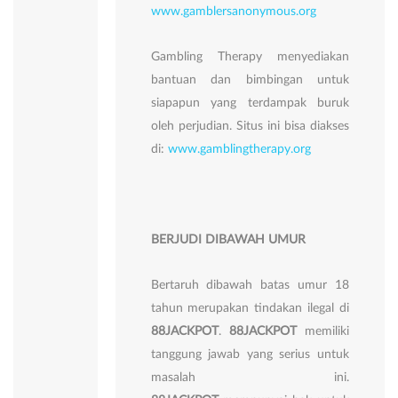
www.gamblersanonymous.org
Gambling Therapy menyediakan
bantuan dan bimbingan untuk
siapapun yang terdampak buruk
oleh perjudian. Situs ini bisa diakses
di:
www.gamblingtherapy.org
BERJUDI DIBAWAH UMUR
Bertaruh dibawah batas umur 18
tahun merupakan tindakan ilegal di
88JACKPOT
.
88JACKPOT
memiliki
tanggung jawab yang serius untuk
masalah ini.