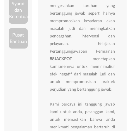
Syarat
mengesahkan taruhan yang
dan
bertanggung jawab seperti halnya
Ketentuan
mempromosikan kesadaran akan
masalah judi dan meningkatkan
Pusat
pencegahan, intervensi dan
Bantuan
pelayanan. Kebijakan
Pertanggungjawaban Permainan
88JACKPOT
menetapkan
komitmennya untuk meminimalisir
efek negatif dari masalah judi dan
untuk mempromosikan praktek
perjudian yang bertanggung jawab.
Kami percaya ini tanggung jawab
kami untuk anda, pelanggan kami,
untuk memastikan bahwa anda
menikmati pengalaman bertaruh di