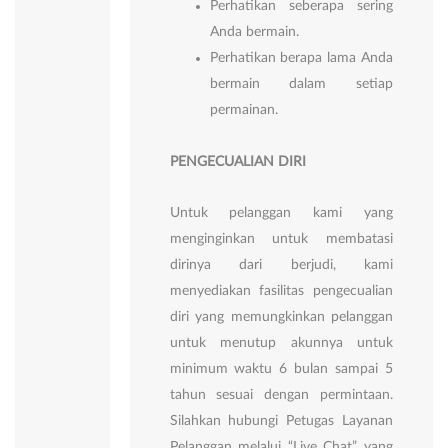
Perhatikan seberapa sering
Anda bermain.
Perhatikan berapa lama Anda
bermain dalam setiap
permainan.
PENGECUALIAN DIRI
Untuk pelanggan kami yang
menginginkan untuk membatasi
dirinya dari berjudi, kami
menyediakan fasilitas pengecualian
diri yang memungkinkan pelanggan
untuk menutup akunnya untuk
minimum waktu 6 bulan sampai 5
tahun sesuai dengan permintaan.
Silahkan hubungi Petugas Layanan
Pelanggan melalui “Live Chat” yang