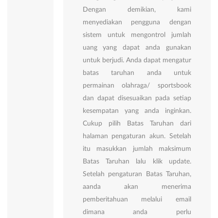
Dengan demikian, kami
menyediakan pengguna dengan
sistem untuk mengontrol jumlah
uang yang dapat anda gunakan
untuk berjudi. Anda dapat mengatur
batas taruhan anda untuk
permainan olahraga/ sportsbook
dan dapat disesuaikan pada setiap
kesempatan yang anda inginkan.
Cukup pilih Batas Taruhan dari
halaman pengaturan akun. Setelah
itu masukkan jumlah maksimum
Batas Taruhan lalu klik update.
Setelah pengaturan Batas Taruhan,
aanda akan menerima
pemberitahuan melalui email
dimana anda perlu