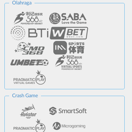
Olahraga
Crash Game