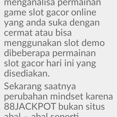
menganalisa permainan
game slot gacor online
yang anda suka dengan
cermat atau bisa
menggunakan slot demo
dibeberapa permainan
slot gacor hari ini yang
disediakan.
Sekarang saatnya
perubahan mindset karena
88JACKPOT bukan situs