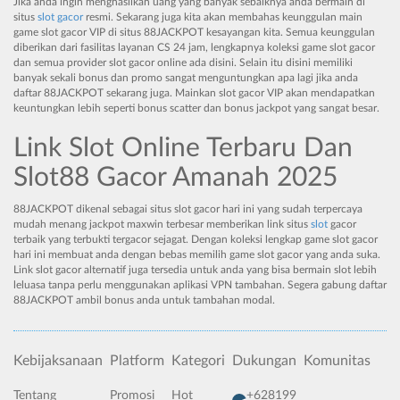
Jika anda ingin menghasilkan uang yang banyak sebaiknya anda bermain di
situs
slot gacor
resmi. Sekarang juga kita akan membahas keunggulan main
game slot gacor VIP di situs 88JACKPOT kesayangan kita. Semua keunggulan
diberikan dari fasilitas layanan CS 24 jam, lengkapnya koleksi game slot gacor
dan semua provider slot gacor online ada disini. Selain itu disini memiliki
banyak sekali bonus dan promo sangat menguntungkan apa lagi jika anda
daftar 88JACKPOT sekarang juga. Mainkan slot gacor VIP akan mendapatkan
keuntungkan lebih seperti bonus scatter dan bonus jackpot yang sangat besar.
Link Slot Online Terbaru Dan
Slot88 Gacor Amanah 2025
88JACKPOT dikenal sebagai situs slot gacor hari ini yang sudah terpercaya
mudah menang jackpot maxwin terbesar memberikan link situs
slot
gacor
terbaik yang terbukti tergacor sejagat. Dengan koleksi lengkap game slot gacor
hari ini membuat anda dengan bebas memilih game slot gacor yang anda suka.
Link slot gacor alternatif juga tersedia untuk anda yang bisa bermain slot lebih
leluasa tanpa perlu menggunakan aplikasi VPN tambahan. Segera gabung daftar
88JACKPOT ambil bonus anda untuk tambahan modal.
Kebijaksanaan
Platform
Kategori
Dukungan
Komunitas
Tentang
Promosi
Hot
+628199