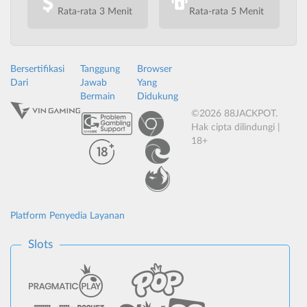
Rata-rata 3 Menit
Rata-rata 5 Menit
Bersertifikasi
Tanggung
Browser
Dari
Jawab
Yang
Bermain
Didukung
©2026 88JACKPOT.
Hak cipta dilindungi |
18+
Platform Penyedia Layanan
Slots