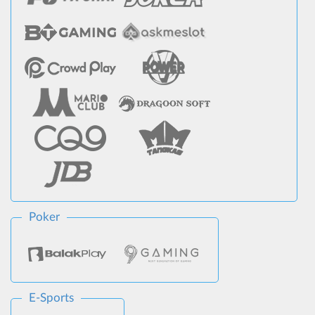
Poker
E-Sports