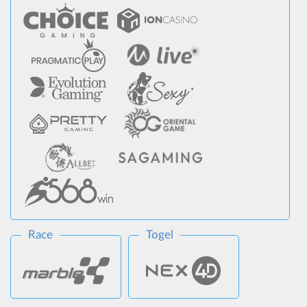
Race
Togel