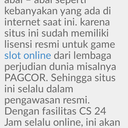
abal – abal seperti
kebanyakan yang ada di
internet saat ini. karena
situs ini sudah memiliki
lisensi resmi untuk game
slot online
dari lembaga
perjudian dunia misalnya
PAGCOR. Sehingga situs
ini selalu dalam
pengawasan resmi.
Dengan fasilitas CS 24
Jam selalu online, ini akan