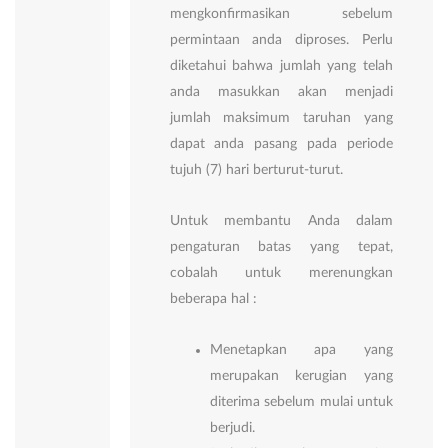
mengkonfirmasikan sebelum
permintaan anda diproses. Perlu
diketahui bahwa jumlah yang telah
anda masukkan akan menjadi
jumlah maksimum taruhan yang
dapat anda pasang pada periode
tujuh (7) hari berturut-turut.
Untuk membantu Anda dalam
pengaturan batas yang tepat,
cobalah untuk merenungkan
beberapa hal :
Menetapkan apa yang
merupakan kerugian yang
diterima sebelum mulai untuk
berjudi.