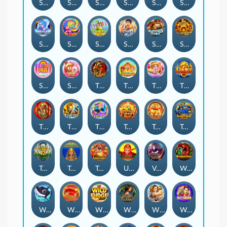
Sherlock Holmes
Shou-Xin
Six Candy
Six Gacha
Skr Skr
Sky Lantern
Snow Queen
So Sweet
Songkran Festival
Striker WILD
Summer Mood
Super5
Sweet 666 Deluxe
Sweet POP
The Beast War
The Chicken House
The Cupids
The Dragon Brings Wealth
The Dragon Brings Wealth 2
Thor
Thor 2
Treasure Bowl
Treasure House
Treasure Island
Treasure Koi
Treasure of Seti
Treasure Pirate
Uproar In Heaven
Vampire Kiss
Wan Bao Dino
Water World
Wheel Money
Wild Fudge
Wild Tarzan
Wing Chun
Wolf Disco