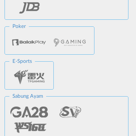
Poker
E-Sports
Sabung Ayam