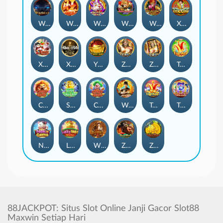
Wolf Moon
Won Won Won
Wonderland
World Cup Russia 2018
WuKong&Peaches
Xiao Ne Zha
Xmas
Xmas Tales
Yuan Bao
Zeus
Zeus M
Top Ace
Crazy Crazy 2
Super Power Bank
Crazy Crazy
Watah Master Turbo
Top Ace 2
Turn & Earn
Neko Gems
Lucky Neko New Year
WILD BOUNTY 2
ZhongKui
Zuma Wild
88JACKPOT: Situs Slot Online Janji Gacor Slot88
Maxwin Setiap Hari