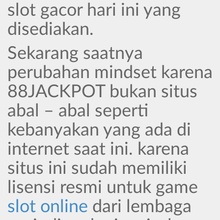
slot gacor hari ini yang
disediakan.
Sekarang saatnya
perubahan mindset karena
88JACKPOT bukan situs
abal – abal seperti
kebanyakan yang ada di
internet saat ini. karena
situs ini sudah memiliki
lisensi resmi untuk game
slot online
dari lembaga