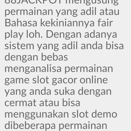
88JACKPOT mengusung
permainan yang adil atau
Bahasa kekiniannya fair
play loh. Dengan adanya
sistem yang adil anda bisa
dengan bebas
menganalisa permainan
game slot gacor online
yang anda suka dengan
cermat atau bisa
menggunakan slot demo
dibeberapa permainan