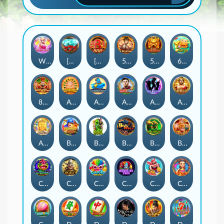
Wild Disco Night
[777]
[888]
5 Boxing
5 God beasts
6 Toros
888 Cai Shen
Acrobatics
Aladdin's lamp
All Star Team
All Wilds
Apollo
Apsaras
Baseball Fever
Beanstalk
Big Wolf
Boots Of Luck
Burning Xi-You
Chameleon
Chicago II
Chicky Parm Parm
Cirque de fous
Coin Spinner
Crazy Nuozha