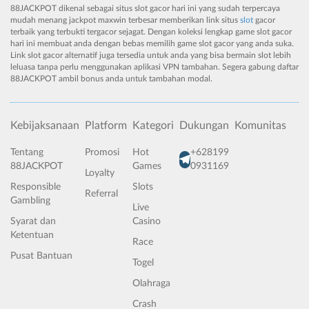
88JACKPOT dikenal sebagai situs slot gacor hari ini yang sudah terpercaya
mudah menang jackpot maxwin terbesar memberikan link situs
slot
gacor
terbaik yang terbukti tergacor sejagat. Dengan koleksi lengkap game slot gacor
hari ini membuat anda dengan bebas memilih game slot gacor yang anda suka.
Link slot gacor alternatif juga tersedia untuk anda yang bisa bermain slot lebih
leluasa tanpa perlu menggunakan aplikasi VPN tambahan. Segera gabung daftar
88JACKPOT ambil bonus anda untuk tambahan modal.
Kebijaksanaan
Platform
Kategori
Dukungan
Komunitas
Tentang
Promosi
Hot
+628199
88JACKPOT
Games
0931169
Loyalty
Responsible
Slots
Referral
Gambling
Live
Syarat dan
Casino
Ketentuan
Race
Pusat Bantuan
Togel
Olahraga
Crash