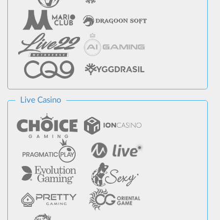
Live Casino