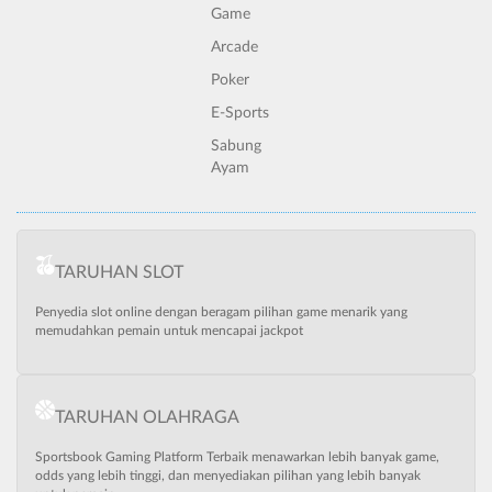
Game
Arcade
Poker
E-Sports
Sabung
Ayam
TARUHAN SLOT
Penyedia slot online dengan beragam pilihan game menarik yang
memudahkan pemain untuk mencapai jackpot
TARUHAN OLAHRAGA
Sportsbook Gaming Platform Terbaik menawarkan lebih banyak game,
odds yang lebih tinggi, dan menyediakan pilihan yang lebih banyak