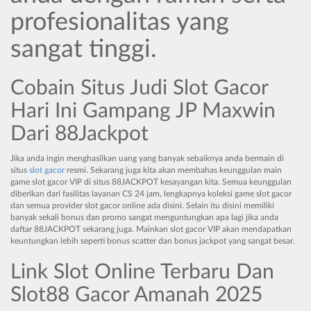
profesionalitas yang
sangat tinggi.
Cobain Situs Judi Slot Gacor
Hari Ini Gampang JP Maxwin
Dari 88Jackpot
Jika anda ingin menghasilkan uang yang banyak sebaiknya anda bermain di
situs
slot gacor
resmi. Sekarang juga kita akan membahas keunggulan main
game slot gacor VIP di situs 88JACKPOT kesayangan kita. Semua keunggulan
diberikan dari fasilitas layanan CS 24 jam, lengkapnya koleksi game slot gacor
dan semua provider slot gacor online ada disini. Selain itu disini memiliki
banyak sekali bonus dan promo sangat menguntungkan apa lagi jika anda
daftar 88JACKPOT sekarang juga. Mainkan slot gacor VIP akan mendapatkan
keuntungkan lebih seperti bonus scatter dan bonus jackpot yang sangat besar.
Link Slot Online Terbaru Dan
Slot88 Gacor Amanah 2025