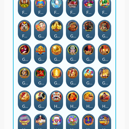
Fortune Spirits
Fortune Totem
Frozen World
Fruit King
Fruit King II
Fruity Carnival
Funny Alpaca
Ganesha Jr.
GENIE
God Of Chess
God of War
God of War M
Gold Stealer
Golden Dragon Club
Golden Eggs
Golden Mayan
Good Fortune
Good Fortune M
Gophers War
Great Lion
Greek Gods
Gu Gu Gu 2 M
Gu Gu Gu 3
Gu Gu Gu M
Gu Gu Gu2
GuGuGu
Happy Rich Year
Hephaestus
Hercules
Hero of the 3 Kingdoms - Cao Cao