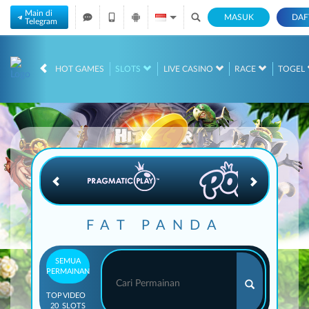
Main di
MASUK
DAF
Telegram
IDR
12,735,494,
HOT GAMES
SLOTS
LIVE CASINO
RACE
TOGEL
FAT PANDA
SEMUA
PERMAINAN
TOP
VIDEO
20
SLOTS