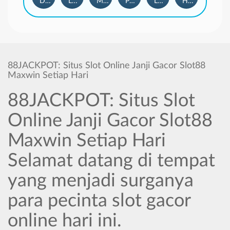
Dino Drop
Lucky Dog
Master Gems
Plushie Wins
Lucky Dice
Happy Nets
88JACKPOT: Situs Slot Online Janji Gacor Slot88
Maxwin Setiap Hari
88JACKPOT: Situs Slot
Online Janji Gacor Slot88
Maxwin Setiap Hari
Selamat datang di tempat
yang menjadi surganya
para pecinta slot gacor
online hari ini.