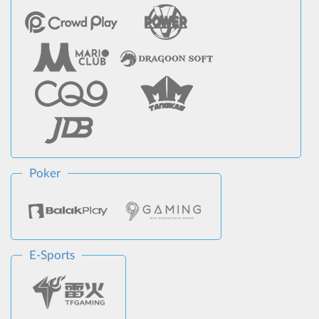
Poker
E-Sports