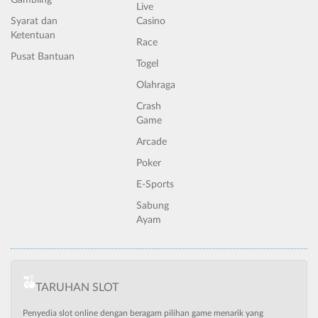
Live
Syarat dan
Casino
Ketentuan
Race
Pusat Bantuan
Togel
Olahraga
Crash
Game
Arcade
Poker
E-Sports
Sabung
Ayam
TARUHAN SLOT
Penyedia slot online dengan beragam pilihan game menarik yang