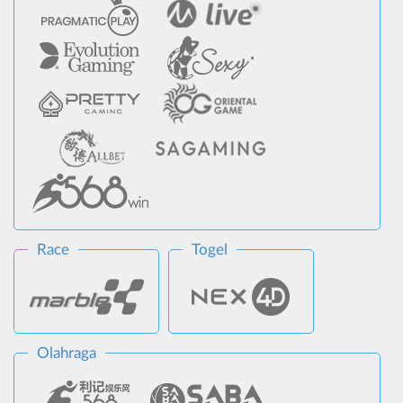
Race
Togel
Olahraga