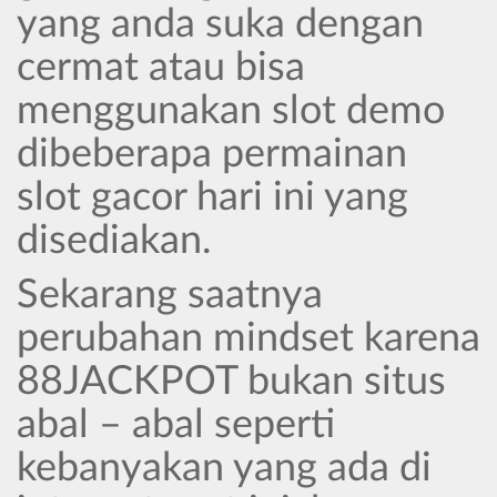
yang anda suka dengan
cermat atau bisa
menggunakan slot demo
dibeberapa permainan
slot gacor hari ini yang
disediakan.
Sekarang saatnya
perubahan mindset karena
88JACKPOT bukan situs
abal – abal seperti
kebanyakan yang ada di