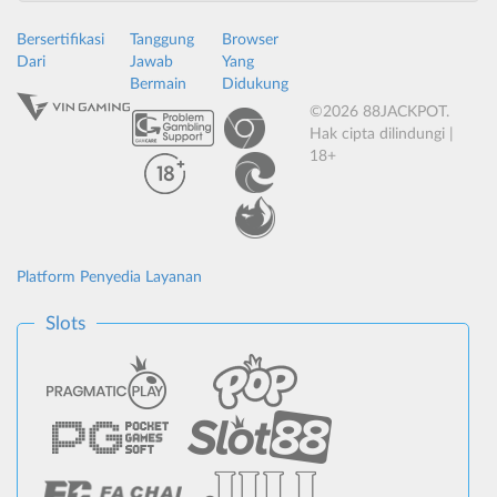
Bersertifikasi
Tanggung
Browser
Dari
Jawab
Yang
Bermain
Didukung
©2026 88JACKPOT.
Hak cipta dilindungi |
18+
Platform Penyedia Layanan
Slots