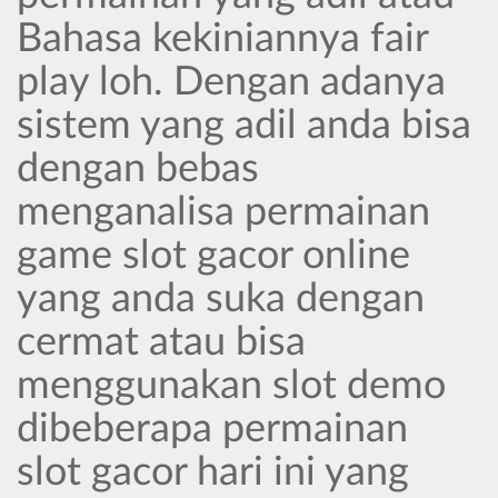
Bahasa kekiniannya fair
play loh. Dengan adanya
sistem yang adil anda bisa
dengan bebas
menganalisa permainan
game slot gacor online
yang anda suka dengan
cermat atau bisa
menggunakan slot demo
dibeberapa permainan
slot gacor hari ini yang