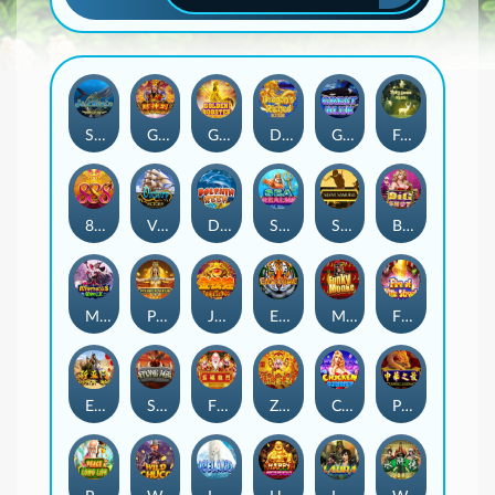
Sea World
God Of Wealth
Golden Rooster
Dragon's Riches
Great Blue
Fairy Garden
888
Victory
Dolphin Reef
Sea Realms
Samurai
Big Shot
Mysterious Witch
Pyramid Adventure
Jin Qian Wa
Eyes of Fortune
Monkey Slots
Fire of Villa Street
Emperor Gate
StoneAge
FORTUNE
Zhao Cai Jin Bao
Chjcken Djnner
Panda