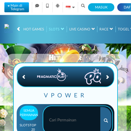
Main di
MASUK
DAF
Telegram
IDR
12,738,700,
HOT GAMES
SLOTS
LIVE CASINO
RACE
TOGEL
VPOWER
SEMUA
PERMAINAN
SLOTS
TOP
20