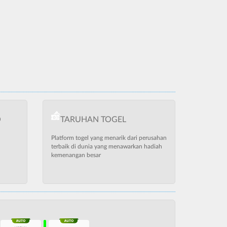
O
TARUHAN TOGEL
Platform togel yang menarik dari perusahan
terbaik di dunia yang menawarkan hadiah
kemenangan besar