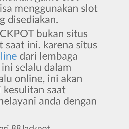
bisa menggunakan slot
g disediakan.
ACKPOT bukan situs
 saat ini. karena situs
line
dari lembaga
ini selalu dalam
lu online, ini akan
kesulitan saat
melayani anda dengan
ari 88Jackpot