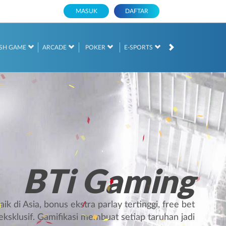
MASUK
DAFTAR
SH GAME
ARCADE
POKER
E-SPORTS
SABUNG AYAM
BTi Gaming
ik di Asia, bonus ekstra parlay tertinggi, free bet
ksklusif. Gamifikasi membuat setiap taruhan jadi