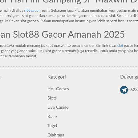
ermain di situs
slot gacor
resmi. Sekarang juga kita akan membahas keunggulan main 
 koleksi game slot gacor dan semua provider slot gacor online ada disini. Selain itu d
a. Mainkan slot gacor VIP akan mendapatkan keuntungkan lebih seperti bonus scatte
 Dan Slot88 Gacor Amanah 2025
 terpercaya mudah menang jackpot maxwin terbesar memberikan link situs
slot
gacor ter
acor yang anda suka. Link slot gacor alternatif juga tersedia untuk anda yang bisa b
untuk tambahan modal.
m
Kategori
Dukung
Hot Games
+628
Slots
Live Casino
Race
Togel
Olahraga