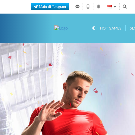
Main di Telegram
HOT GAMES
SL