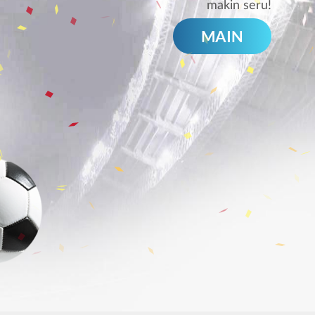
makin seru!
MAIN