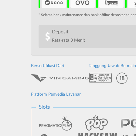
* Selama bank maintenance dan bank offline deposit dan pen
Deposit
Rata-rata 3 Menit
Bersertifikasi Dari
Tanggung Jawab Bermain
Platform Penyedia Layanan
Slots