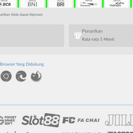
arikan tidak dapat diproses
Penarikan
Rata-rata 5 Menit
Browser Yang Didukung