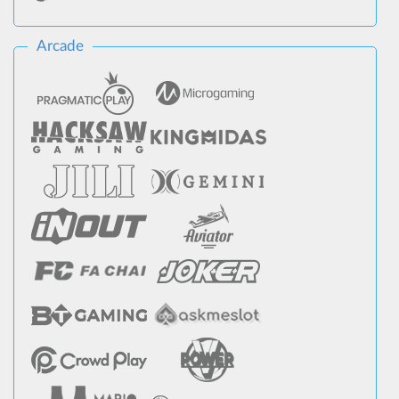
Arcade