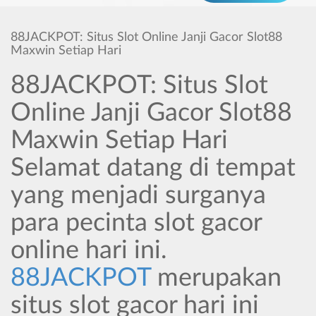
88JACKPOT: Situs Slot Online Janji Gacor Slot88
Maxwin Setiap Hari
88JACKPOT: Situs Slot
Online Janji Gacor Slot88
Maxwin Setiap Hari
Selamat datang di tempat
yang menjadi surganya
para pecinta slot gacor
online hari ini.
88JACKPOT
merupakan
situs slot gacor hari ini