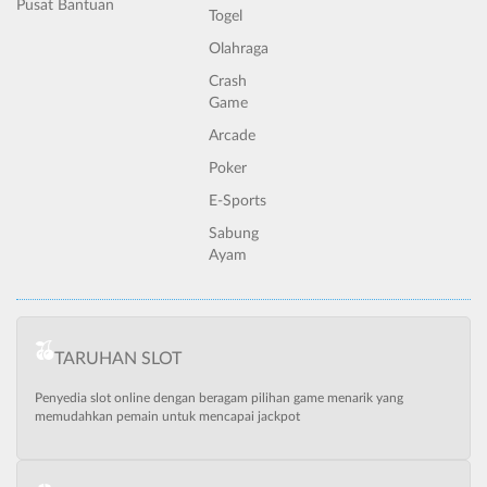
Pusat Bantuan
Togel
Olahraga
Crash
Game
Arcade
Poker
E-Sports
Sabung
Ayam
TARUHAN SLOT
Penyedia slot online dengan beragam pilihan game menarik yang
memudahkan pemain untuk mencapai jackpot