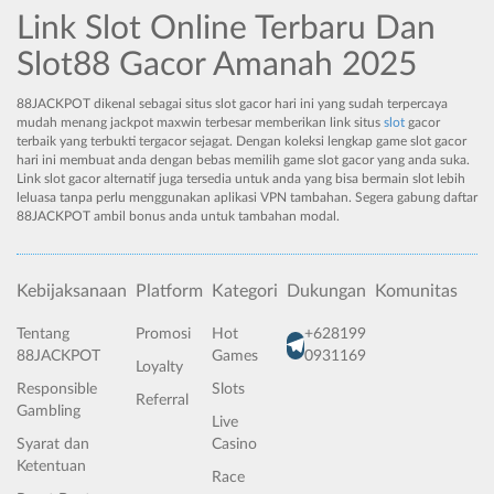
Link Slot Online Terbaru Dan
Slot88 Gacor Amanah 2025
88JACKPOT dikenal sebagai situs slot gacor hari ini yang sudah terpercaya
mudah menang jackpot maxwin terbesar memberikan link situs
slot
gacor
terbaik yang terbukti tergacor sejagat. Dengan koleksi lengkap game slot gacor
hari ini membuat anda dengan bebas memilih game slot gacor yang anda suka.
Link slot gacor alternatif juga tersedia untuk anda yang bisa bermain slot lebih
leluasa tanpa perlu menggunakan aplikasi VPN tambahan. Segera gabung daftar
88JACKPOT ambil bonus anda untuk tambahan modal.
Kebijaksanaan
Platform
Kategori
Dukungan
Komunitas
Tentang
Promosi
Hot
+628199
88JACKPOT
Games
0931169
Loyalty
Responsible
Slots
Referral
Gambling
Live
Syarat dan
Casino
Ketentuan
Race