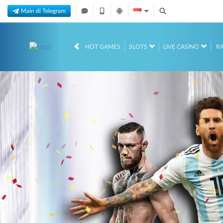
Main di Telegram
HOT GAMES
SLOTS
LIVE CASINO
R