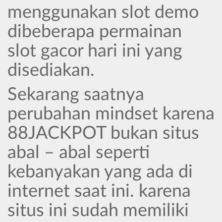
menggunakan slot demo
dibeberapa permainan
slot gacor hari ini yang
disediakan.
Sekarang saatnya
perubahan mindset karena
88JACKPOT bukan situs
abal – abal seperti
kebanyakan yang ada di
internet saat ini. karena
situs ini sudah memiliki