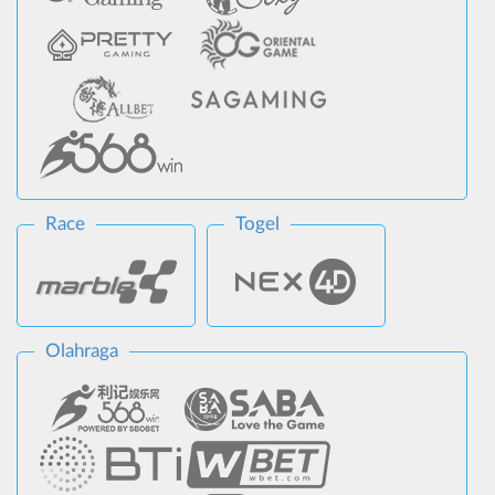
Race
Togel
Olahraga