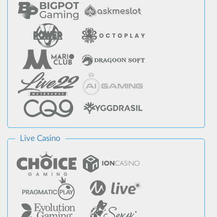
Live Casino