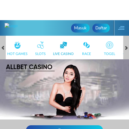
Masuk
Daftar
HOT GAMES
SLOTS
LIVE CASINO
RACE
TOGEL
OL