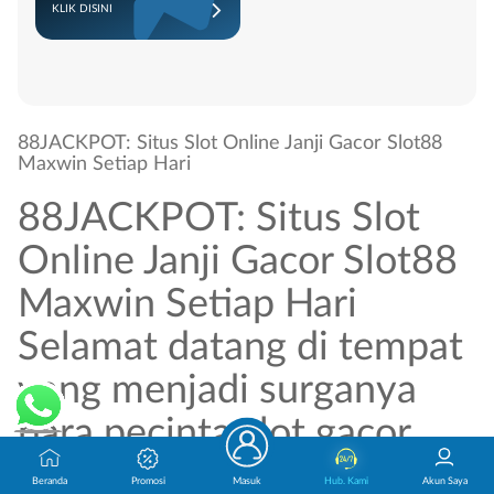
KLIK DISINI
88JACKPOT: Situs Slot Online Janji Gacor Slot88
Maxwin Setiap Hari
88JACKPOT: Situs Slot
Online Janji Gacor Slot88
Maxwin Setiap Hari
Selamat datang di tempat
yang menjadi surganya
para pecinta slot gacor
online hari ini.
Beranda
Promosi
Masuk
Hub. Kami
Akun Saya