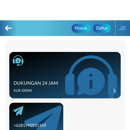
Masuk
Daftar
DUKUNGAN 24 JAM
KLIK DISINI
+6281990931169