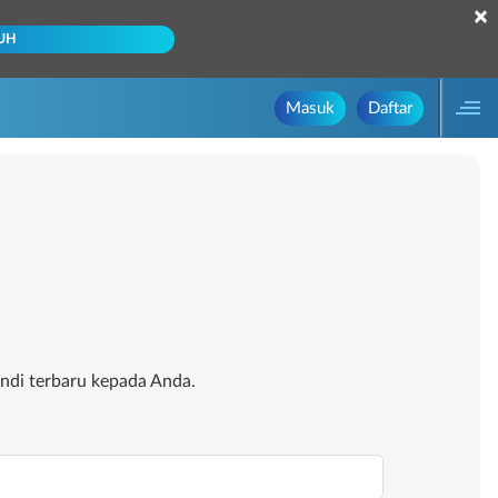
×
UH
Masuk
Daftar
ndi terbaru kepada Anda.