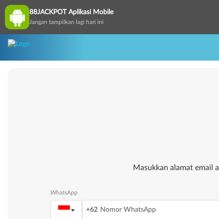
88JACKPOT Aplikasi Mobile
Jangan tampilkan lagi hari ini
Masukkan alamat email a
WhatsApp
+62