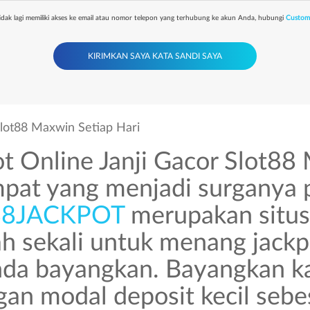
tidak lagi memiliki akses ke email atau nomor telepon yang terhubung ke akun Anda, hubungi
Custom
Slot88 Maxwin Setiap Hari
t Online Janji Gacor Slot88 
pat yang menjadi surganya p
88JACKPOT
merupakan situs s
 sekali untuk menang jackp
nda bayangkan. Bayangkan k
ngan modal deposit kecil seb