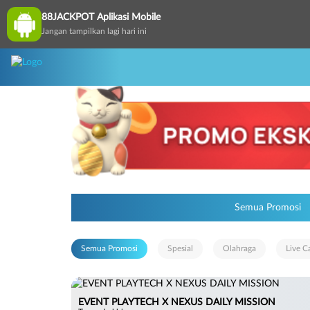
88JACKPOT Aplikasi Mobile
Jangan tampilkan lagi hari ini
Semua Promosi
Semua Promosi
Spesial
Olahraga
Live C
EVENT PLAYTECH X NEXUS DAILY MISSION