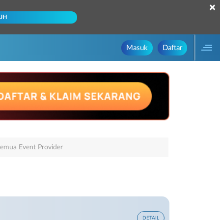
×
UH
Masuk
Daftar
emua Event Provider
DETAIL