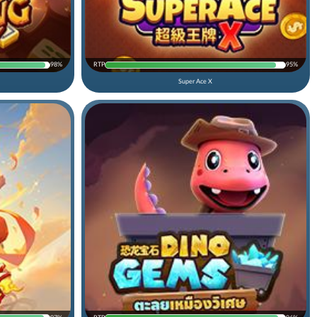
98%
RTP
95%
Super Ace X