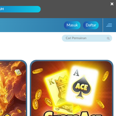
×
UH
Masuk
Daftar