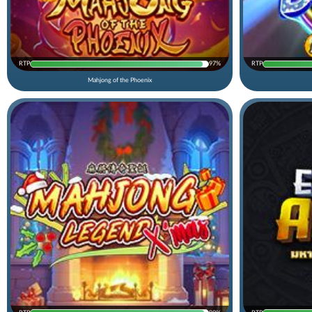
RTP
97%
RTP
Mahjong of the Phoenix