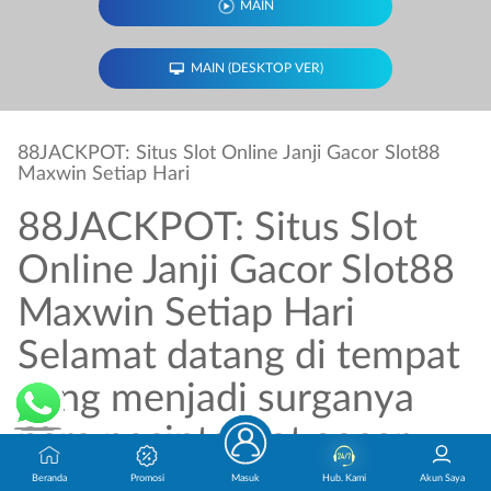
MAIN
MAIN (DESKTOP VER)
88JACKPOT: Situs Slot Online Janji Gacor Slot88
Maxwin Setiap Hari
88JACKPOT: Situs Slot
Online Janji Gacor Slot88
Maxwin Setiap Hari
Selamat datang di tempat
yang menjadi surganya
para pecinta slot gacor
online hari ini.
Beranda
Promosi
Masuk
Hub. Kami
Akun Saya