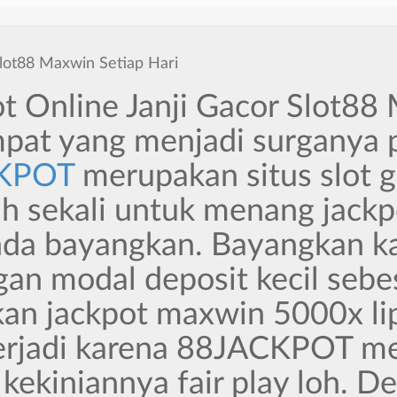
Slot88 Maxwin Setiap Hari
t Online Janji Gacor Slot88 
pat yang menjadi surganya p
KPOT
merupakan situs slot ga
 sekali untuk menang jackp
da bayangkan. Bayangkan k
ngan modal deposit kecil seb
an jackpot maxwin 5000x lip
a terjadi karena 88JACKPOT 
 kekiniannya fair play loh. 