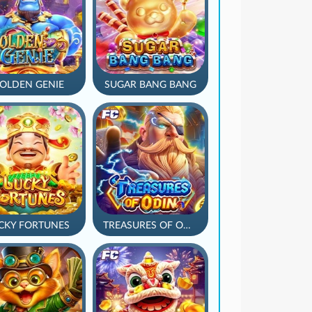
OLDEN GENIE
SUGAR BANG BANG
CKY FORTUNES
TREASURES OF ODIN