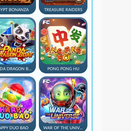
GYPT BONANZA
TREASURE RAIDERS
PANDA DRAGON BOAT
PONG PONG HU
APPY DUO BAO
WAR OF THE UNIVERSE