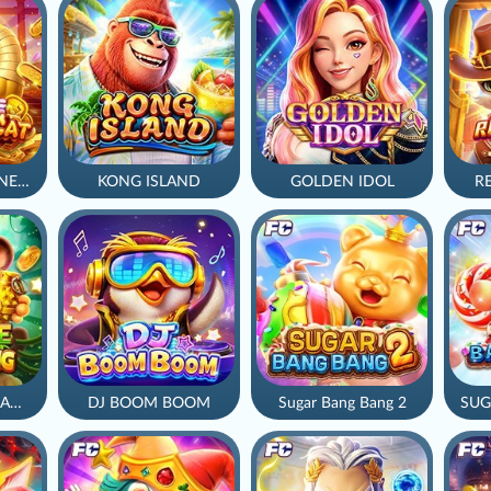
MUSCLE FORTUNE CAT
KONG ISLAND
GOLDEN IDOL
R
JUNGLE BANG BANG
DJ BOOM BOOM
Sugar Bang Bang 2