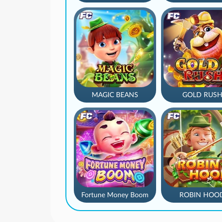
MAGIC BEANS
GOLD RUS
Fortune Money Boom
ROBIN HOO