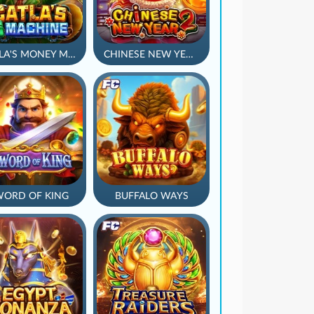
CATLA'S MONEY MACHINE
CHINESE NEW YEAR 2
WORD OF KING
BUFFALO WAYS