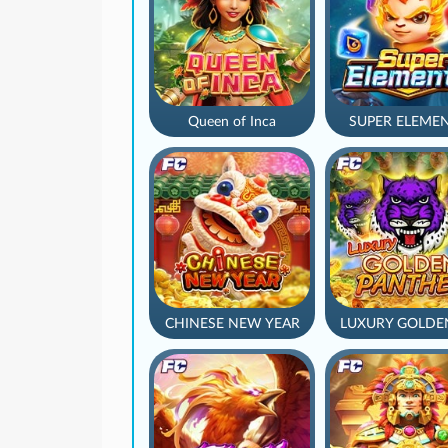
Queen of Inca
SUPER ELEME
CHINESE NEW YEAR