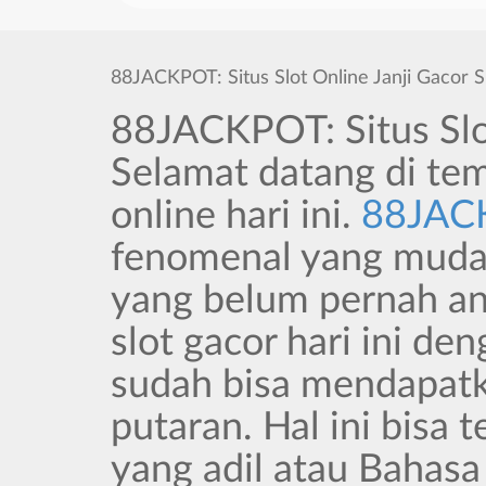
88JACKPOT: Situs Slot Online Janji Gacor 
88JACKPOT: Situs Slo
Selamat datang di tem
online hari ini.
88JAC
fenomenal yang mudah
yang belum pernah an
slot gacor hari ini de
sudah bisa mendapatk
putaran. Hal ini bis
yang adil atau Bahasa