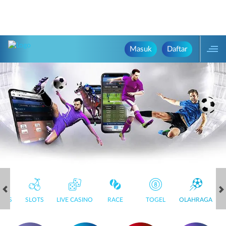
Masuk
Daftar
MES
SLOTS
LIVE CASINO
RACE
TOGEL
OLAHRAGA
CR