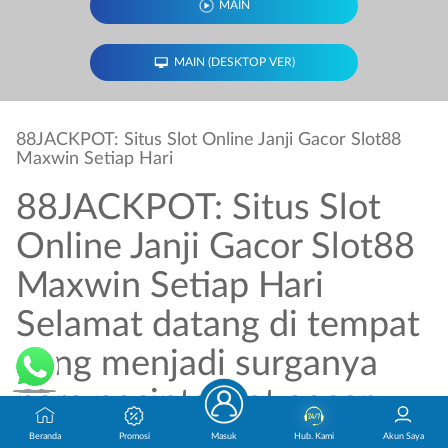
MAIN
MAIN (DESKTOP VER)
88JACKPOT: Situs Slot Online Janji Gacor Slot88
Maxwin Setiap Hari
88JACKPOT: Situs Slot
Online Janji Gacor Slot88
Maxwin Setiap Hari
Selamat datang di tempat
yang menjadi surganya
para pecinta slot gacor
online hari ini.
Beranda
Promosi
Masuk
Hub. Kami
Akun Saya