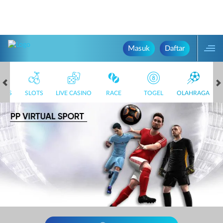
Masuk
Daftar
MES
SLOTS
LIVE CASINO
RACE
TOGEL
OLAHRAGA
CR