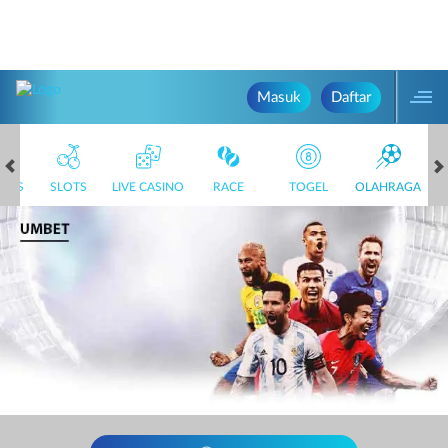
Masuk
Daftar
MES
SLOTS
LIVE CASINO
RACE
TOGEL
OLAHRAGA
CR