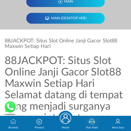
MAIN
MAIN (DESKTOP VER)
88JACKPOT: Situs Slot Online Janji Gacor Slot88
Maxwin Setiap Hari
88JACKPOT: Situs Slot
Online Janji Gacor Slot88
Maxwin Setiap Hari
Selamat datang di tempat
yang menjadi surganya
para pecinta slot gacor
online hari ini.
Beranda
Promosi
Masuk
Hub. Kami
Akun Saya